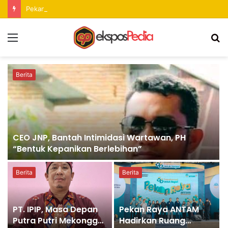
Pekan Raya ANTAM Hadirkan Ruang Promosi UMKM dan Hiburan bagi Masyarakat
Menu
S
fo
Berita
CEO JNP, Bantah Intimidasi Wartawan, PH
“Bentuk Kepanikan Berlebihan”
Berita
Berita
PT. IPIP, Masa Depan
Pekan Raya ANTAM
Putra Putri Mekongga,
Hadirkan Ruang