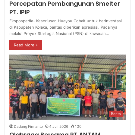
Percepatan Pembangunan Smelter
PT. IPIP
Ekspospedia- Keseriusan Huayou Cobalt untuk berinvestasi
di Kabupaten Kolaka, pantas diberikan apresiasi. Padalnya
melalui Proyek Startegis Nasional (PSN) di kawasan…
Read More »
Berita
Dadang Firmanto
4 Juli 2026
130
Olahraga Bersama PT ANTAM