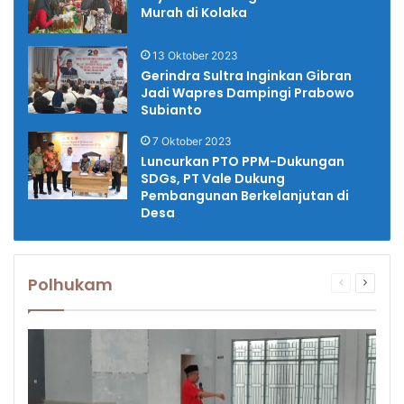
Murah di Kolaka
13 Oktober 2023
Gerindra Sultra Inginkan Gibran
Jadi Wapres Dampingi Prabowo
Subianto
7 Oktober 2023
Luncurkan PTO PPM-Dukungan
SDGs, PT Vale Dukung
Pembangunan Berkelanjutan di
Desa
Polhukam
Previous
Next
page
page