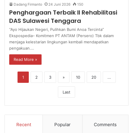
Dadang Firmanto
24 Juni 2026
150
Penghargaan Terbaik II Rehabilitasi
DAS Sulawesi Tenggara
“Ayo Hijaukan Negeri, Pulihkan Bumi Anoa Tercinta”
Ekspospedia– Komitmen PT ANTAM (Persero) Tbk dalam
menjaga kelestarian lingkungan kembali mendapatkan
pengakuan.…
Read More »
1
2
3
»
10
20
...
Last
Recent
Popular
Comments