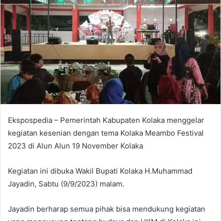
e
m
a
i
l
Ekspospedia – Pemerintah Kabupaten Kolaka menggelar
kegiatan kesenian dengan tema Kolaka Meambo Festival
2023 di Alun Alun 19 November Kolaka
Kegiatan ini dibuka Wakil Bupati Kolaka H.Muhammad
Jayadin, Sabtu (9/9/2023) malam.
Jayadin berharap semua pihak bisa mendukung kegiatan