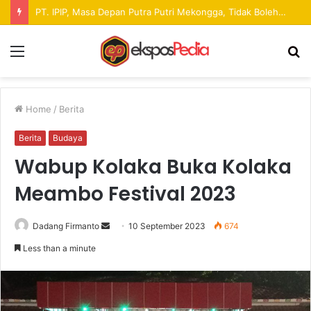
Pekan Raya ANTAM Hadirkan Ruang Promosi UMKM dan Hiburan bagi Masyarakat
Menu
S
fo
Home
/
Berita
Berita
Budaya
Wabup Kolaka Buka Kolaka
Meambo Festival 2023
Dadang Firmanto
S
10 September 2023
674
e
Less than a minute
n
d
a
n