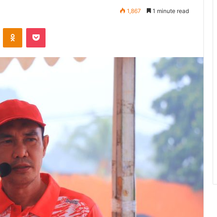
1,867
1 minute read
ontakte
Odnoklassniki
Pocket