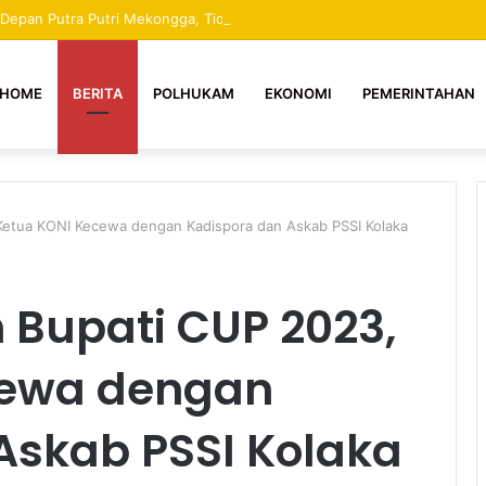
a Depan Putra Putri Mekongga, Tidak Boleh Dihentikan Apapun Dalilnya 
HOME
BERITA
POLHUKAM
EKONOMI
PEMERINTAHAN
etua KONI Kecewa dengan Kadispora dan Askab PSSI Kolaka
Bupati CUP 2023,
cewa dengan
Askab PSSI Kolaka