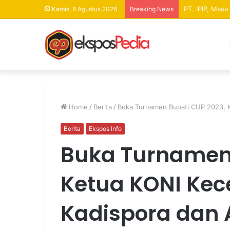
PT. IPIP, Mas
Kamis, 6 Agustus 2026
Breaking News
Home
/
Berita
/
Buka Turnamen Bupati CUP 2023, K
Berita
Ekspos Info
Buka Turnamen 
Ketua KONI Ke
Kadispora dan 