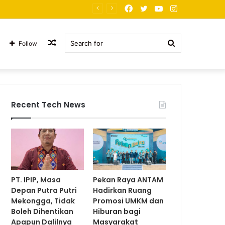
Facebook
Twitter
YouTube
Instagram
PT. JNP Korban Arogansi
Random
Search
Follow
Article
for
Recent Tech News
PT. IPIP, Masa
Pekan Raya ANTAM
Depan Putra Putri
Hadirkan Ruang
Mekongga, Tidak
Promosi UMKM dan
Boleh Dihentikan
Hiburan bagi
Apapun Dalilnya
Masyarakat