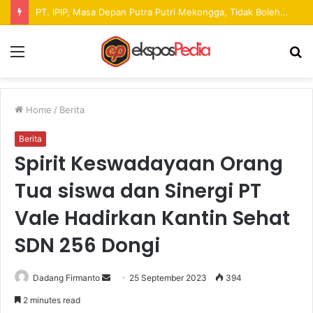
Pekan Raya ANTAM Hadirkan Ruang Promosi UMKM dan Hiburan bagi Masyarakat
Menu
S
fo
Home
/
Berita
Berita
Spirit Keswadayaan Orang
Tua siswa dan Sinergi PT
Vale Hadirkan Kantin Sehat
SDN 256 Dongi
Dadang Firmanto
S
25 September 2023
394
e
2 minutes read
n