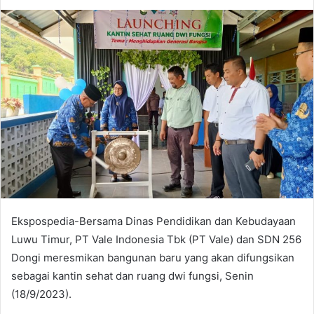
d
a
n
e
m
a
i
l
Ekspospedia-Bersama Dinas Pendidikan dan Kebudayaan
Luwu Timur, PT Vale Indonesia Tbk (PT Vale) dan SDN 256
Dongi meresmikan bangunan baru yang akan difungsikan
sebagai kantin sehat dan ruang dwi fungsi, Senin
(18/9/2023).