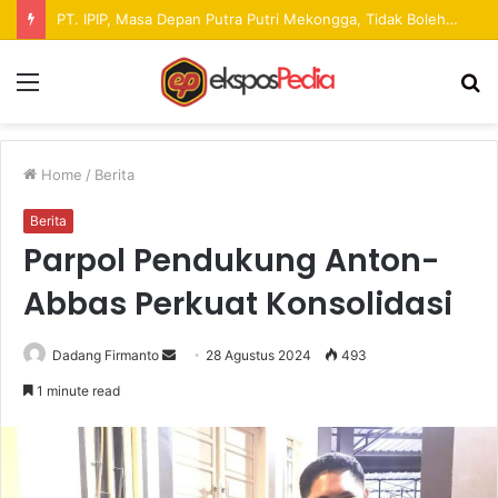
Pekan Raya ANTAM Hadirkan Ruang Promosi UMKM dan Hiburan bagi Masyarakat
Menu
S
fo
Home
/
Berita
Berita
Parpol Pendukung Anton-
Abbas Perkuat Konsolidasi
Dadang Firmanto
S
28 Agustus 2024
493
e
1 minute read
n
d
a
n