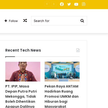
Facebook
Twitter
YouTube
Instagram
PT. JNP Korban Arogansi
Random
Search
Follow
Article
for
Recent Tech News
PT. IPIP, Masa
Pekan Raya ANTAM
Depan Putra Putri
Hadirkan Ruang
Mekongga, Tidak
Promosi UMKM dan
Boleh Dihentikan
Hiburan bagi
Apapun Dalilnya
Masyarakat