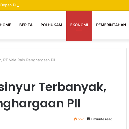
a Depan Putra Putri Mekongga, Tidak Boleh Dihentikan Apapun Dalilnya 
HOME
BERITA
POLHUKAM
EKONOMI
PEMERINTAHAN
k, PT Vale Raih Penghargaan PII
nsinyur Terbanyak,
nghargaan PII
557
1 minute read