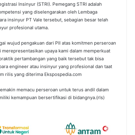
gistrasi Insinyur (STRI). Pemegang STRI adalah
i kompetensi yang diselengarakan oleh Lembaga
 Para insinyur PT Vale tersebut, sebagian besar telah
nyur profesional utama.
agai wujud pengakuan dari PII atas komitmen perseroan
ni merepresentasikan upaya kami dalam memperkuat
raktik pertambangan yang baik tersebut tak bisa
ara engineer atau insinyur yang profesional dan taat
am rilis yang diterima Ekspospedia.com
semakin memacu perseroan untuk terus andil dalam
liki kemampuan bersertifikasi di bidangnya.(rls)