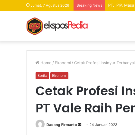
PT. IPIP, Mas
Jumat, 7 Agustus 2026
Breaking News
Home
/
Ekonomi
/
Cetak Profesi Insinyur Terbanya
Berita
Ekonomi
Cetak Profesi I
PT Vale Raih Pe
Dadang Firmanto
S
24 Januari 2023
e