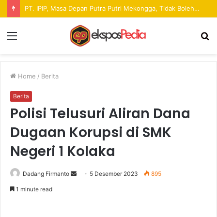
Pekan Raya ANTAM Hadirkan Ruang Promosi UMKM dan Hiburan bagi Masyarakat
Menu
S
fo
Home
/
Berita
Berita
Polisi Telusuri Aliran Dana
Dugaan Korupsi di SMK
Negeri 1 Kolaka
Dadang Firmanto
S
5 Desember 2023
895
e
1 minute read
n
d