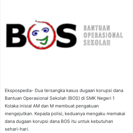
a
n
e
m
a
i
l
Ekspospedia- Dua tersangka kasus dugaan korupsi dana
Bantuan Operasional Sekolah (BOS) di SMK Negeri 1
Kolaka inisial AM dan M membuat pengakuan
mengejutkan. Kepada polisi, keduanya mengaku memakai
dana dugaan korupsi dana BOS itu untuk kebutuhan
sehari-hari.