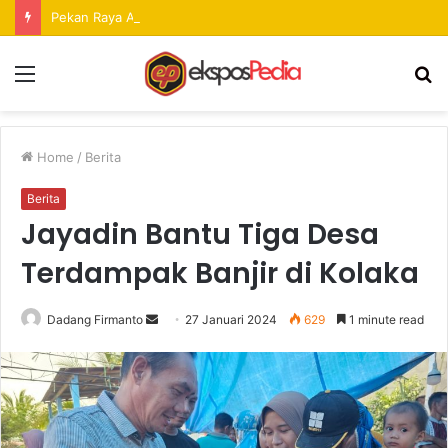
Pekan Raya ANTAM Hadirkan Ruang Promosi UMKM dan Hiburan bagi Masyarakat
Menu
S
fo
Home
/
Berita
Berita
Jayadin Bantu Tiga Desa
Terdampak Banjir di Kolaka
Dadang Firmanto
S
27 Januari 2024
629
1 minute read
e
n
d
a
n