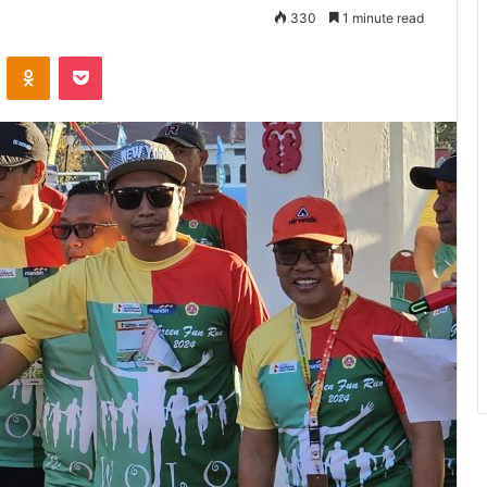
330
1 minute read
ontakte
Odnoklassniki
Pocket