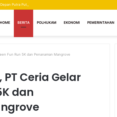
a Depan Putra Putri Mekongga, Tidak Boleh Dihentikan Apapun Dalilnya 
HOME
BERITA
POLHUKAM
EKONOMI
PEMERINTAHAN
 Green Fun Run 5K dan Penanaman Mangrove
, PT Ceria Gelar
5K dan
ngrove