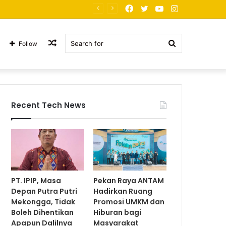
Facebook
Twitter
YouTube
Instagram
PT. JNP Korban Arogansi
Random
Search
Follow
Article
for
Recent Tech News
PT. IPIP, Masa
Pekan Raya ANTAM
Depan Putra Putri
Hadirkan Ruang
Mekongga, Tidak
Promosi UMKM dan
Boleh Dihentikan
Hiburan bagi
Apapun Dalilnya
Masyarakat