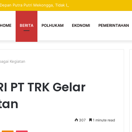
 Depan Putra Putri Mekongga, Tidak Boleh Dihentikan Apapun Dalilnya 
HOME
BERITA
POLHUKAM
EKONOMI
PEMERINTAHAN
bagai Kegiatan
I PT TRK Gelar
atan
307
1 minute read
ontakte
Odnoklassniki
Pocket