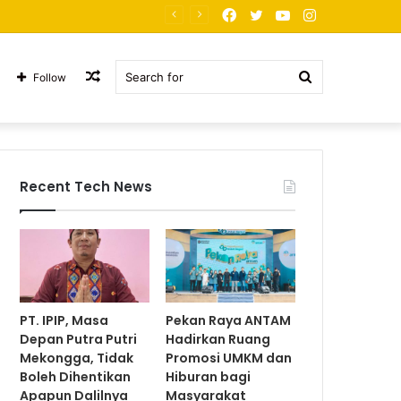
Facebook
Twitter
YouTube
Instagram
PT. JNP Korban Arogansi
Random
Search
Follow
Article
for
Recent Tech News
PT. IPIP, Masa
Pekan Raya ANTAM
Depan Putra Putri
Hadirkan Ruang
Mekongga, Tidak
Promosi UMKM dan
Boleh Dihentikan
Hiburan bagi
Apapun Dalilnya
Masyarakat