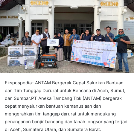
a
n
e
m
a
i
l
Ekspospedia- ANTAM Bergerak Cepat Salurkan Bantuan
dan Tim Tanggap Darurat untuk Bencana di Aceh, Sumut,
dan Sumbar.PT Aneka Tambang Tbk (ANTAM) bergerak
cepat menyalurkan bantuan kemanusiaan dan
mengerahkan tim tanggap darurat untuk mendukung
penanganan banjir bandang dan tanah longsor yang terjadi
di Aceh, Sumatera Utara, dan Sumatera Barat.