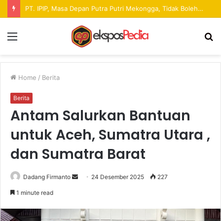
Pekan Raya ANTAM Hadirkan Ruang Promosi UMKM dan Hiburan bagi Masyarakat
Menu
S
fo
Home
/
Berita
Berita
Antam Salurkan Bantuan
untuk Aceh, Sumatra Utara ,
dan Sumatra Barat
Dadang Firmanto
S
24 Desember 2025
227
e
1 minute read
n
d