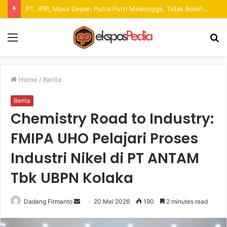
Pekan Raya ANTAM Hadirkan Ruang Promosi UMKM dan Hiburan bagi Masyarakat
Menu
S
fo
Home
/
Berita
Berita
Chemistry Road to Industry:
FMIPA UHO Pelajari Proses
Industri Nikel di PT ANTAM
Tbk UBPN Kolaka
Dadang Firmanto
S
20 Mei 2026
190
2 minutes read
e
n