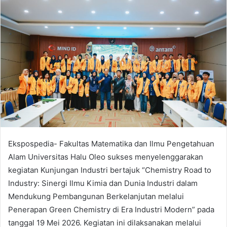
d
a
n
e
m
a
i
l
Ekspospedia- Fakultas Matematika dan Ilmu Pengetahuan
Alam Universitas Halu Oleo sukses menyelenggarakan
kegiatan Kunjungan Industri bertajuk “Chemistry Road to
Industry: Sinergi Ilmu Kimia dan Dunia Industri dalam
Mendukung Pembangunan Berkelanjutan melalui
Penerapan Green Chemistry di Era Industri Modern” pada
tanggal 19 Mei 2026. Kegiatan ini dilaksanakan melalui