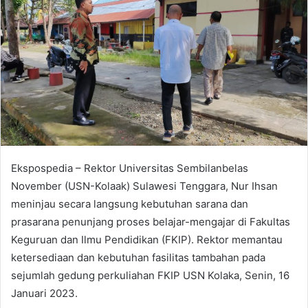
a
n
e
m
a
i
l
Ekspospedia – Rektor Universitas Sembilanbelas
November (USN-Kolaak) Sulawesi Tenggara, Nur Ihsan
meninjau secara langsung kebutuhan sarana dan
prasarana penunjang proses belajar-mengajar di Fakultas
Keguruan dan Ilmu Pendidikan (FKIP). Rektor memantau
ketersediaan dan kebutuhan fasilitas tambahan pada
sejumlah gedung perkuliahan FKIP USN Kolaka, Senin, 16
Januari 2023.