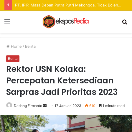
Pekan Raya ANTAM Hadirkan Ruang Promosi UMKM dan Hiburan bagi Masyarakat
Menu
S
fo
Home
/
Berita
Berita
Rektor USN Kolaka:
Percepatan Ketersediaan
Sarpras Jadi Prioritas 2023
Dadang Firmanto
S
17 Januari 2023
610
1 minute read
e
n
d