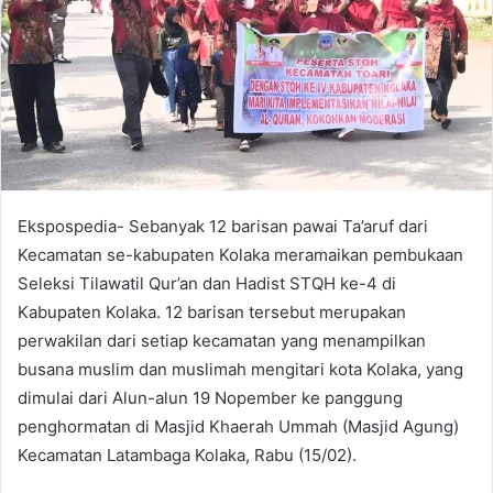
e
m
a
i
l
Ekspospedia- Sebanyak 12 barisan pawai Ta’aruf dari
Kecamatan se-kabupaten Kolaka meramaikan pembukaan
Seleksi Tilawatil Qur’an dan Hadist STQH ke-4 di
Kabupaten Kolaka. 12 barisan tersebut merupakan
perwakilan dari setiap kecamatan yang menampilkan
busana muslim dan muslimah mengitari kota Kolaka, yang
dimulai dari Alun-alun 19 Nopember ke panggung
penghormatan di Masjid Khaerah Ummah (Masjid Agung)
Kecamatan Latambaga Kolaka, Rabu (15/02).