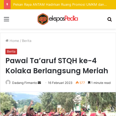
Jaringan Pencurian dengan Pemberatan Lintas Provinsi Dibongkar, Lima Terduga Pelaku Diciduk di Kolaka
Menu
S
fo
Home
/
Berita
Berita
Pawai Ta’aruf STQH ke-4
Kolaka Berlangsung Meriah
Dadang Firmanto
S
16 Februari 2023
577
1 minute read
e
n
d
a
n