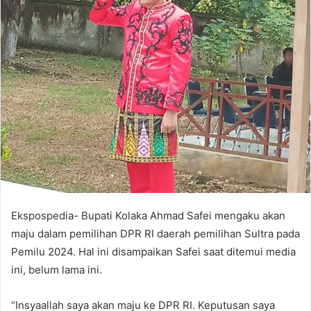
e
m
a
i
l
Ekspospedia- Bupati Kolaka Ahmad Safei mengaku akan
maju dalam pemilihan DPR RI daerah pemilihan Sultra pada
Pemilu 2024. Hal ini disampaikan Safei saat ditemui media
ini, belum lama ini.
“Insyaallah saya akan maju ke DPR RI. Keputusan saya