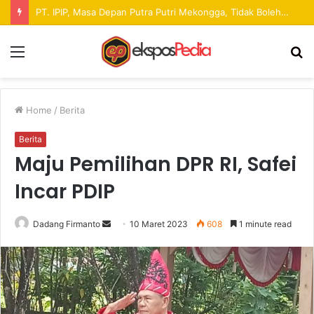
Pekan Raya ANTAM Hadirkan Ruang Promosi UMKM dan Hiburan bagi Masyarakat
Menu
S
fo
Home
/
Berita
Berita
Maju Pemilihan DPR RI, Safei
Incar PDIP
Dadang Firmanto
S
10 Maret 2023
608
1 minute read
e
n
d
a
n