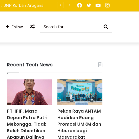
Facebook
Twitter
YouTube
Instagram
PT. JNP Korban Arogansi
Random
Search
Follow
Article
for
Recent Tech News
PT. IPIP, Masa
Pekan Raya ANTAM
Depan Putra Putri
Hadirkan Ruang
Mekongga, Tidak
Promosi UMKM dan
Boleh Dihentikan
Hiburan bagi
Apapun Dalilnya
Masyarakat