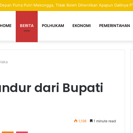
 Depan Putra Putri Mekongga, Tidak Boleh Dihentikan Apapun Dalilnya 
HOME
BERITA
POLHUKAM
EKONOMI
PEMERINTAHAN
olaka
ndur dari Bupati
1,198
1 minute read
ontakte
Odnoklassniki
Pocket