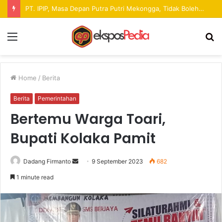
Pekan Raya ANTAM Hadirkan Ruang Promosi UMKM dan Hiburan bagi Masyarakat
Menu
S
fo
Home
/
Berita
Berita
Pemerintahan
Bertemu Warga Toari,
Bupati Kolaka Pamit
Dadang Firmanto
S
9 September 2023
682
e
1 minute read
n
d
a
n