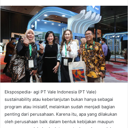
n
d
a
n
e
m
a
i
l
Ekspospedia- agi PT Vale Indonesia (PT Vale)
sustainability atau keberlanjutan bukan hanya sebagai
program atau inisiatif, melainkan sudah menjadi bagian
penting dari perusahaan. Karena itu, apa yang dilakukan
oleh perusahaan baik dalam bentuk kebijakan maupun