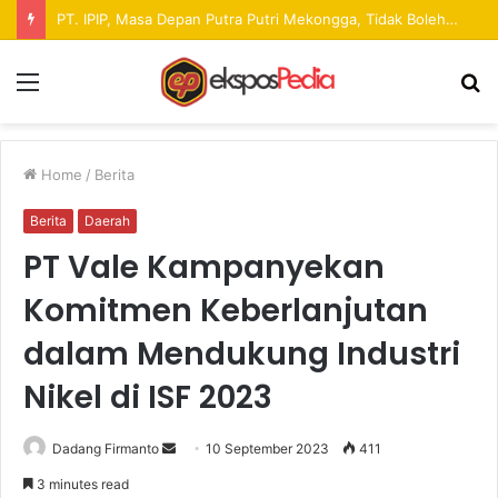
Pekan Raya ANTAM Hadirkan Ruang Promosi UMKM dan Hiburan bagi Masyarakat
Menu
S
fo
Home
/
Berita
Berita
Daerah
PT Vale Kampanyekan
Komitmen Keberlanjutan
dalam Mendukung Industri
Nikel di ISF 2023
Dadang Firmanto
S
10 September 2023
411
e
3 minutes read