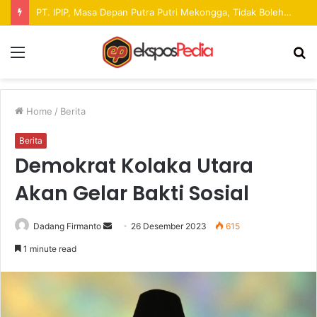
Pekan Raya ANTAM Hadirkan Ruang Promosi UMKM dan Hiburan bagi Masyarakat
Menu
S
fo
Home
/
Berita
Berita
Demokrat Kolaka Utara
Akan Gelar Bakti Sosial
Dadang Firmanto
S
26 Desember 2023
615
e
1 minute read
n
d
a
n