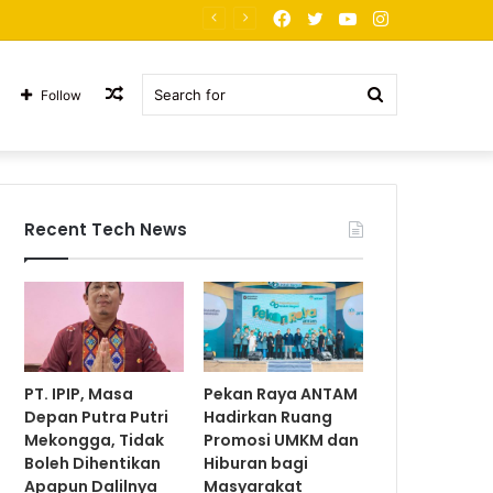
Facebook
Twitter
YouTube
Instagram
PT. JNP Korban Arogansi
Random
Search
Follow
Article
for
Recent Tech News
PT. IPIP, Masa
Pekan Raya ANTAM
Depan Putra Putri
Hadirkan Ruang
Mekongga, Tidak
Promosi UMKM dan
Boleh Dihentikan
Hiburan bagi
Apapun Dalilnya
Masyarakat