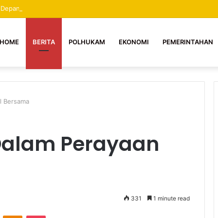
a Depan Putra Putri Mekongga, Tidak Boleh Dihentikan Apapun Dalilnya 
HOME
BERITA
POLHUKAM
EKONOMI
PEMERINTAHAN
al Bersama
Dalam Perayaan
331
1 minute read
ontakte
Odnoklassniki
Pocket