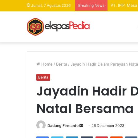
PT. IPIP, Mas
Jumat, 7 Agustus 2026
Breaking News
Home
/
Berita
/
Jayadin Hadir Dalam Perayaan Nat
Berita
Jayadin Hadir 
Natal Bersama
Dadang Firmanto
S
26 Desember 2023
e
Facebook
Twitter
LinkedIn
Tumblr
Pinterest
Reddit
VK