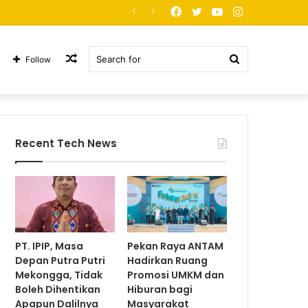
Facebook
Twitter
YouTube
Instagram
PT. JNP Korban Arogansi
Random
Search
Follow
Article
for
Recent Tech News
PT. IPIP, Masa
Pekan Raya ANTAM
Depan Putra Putri
Hadirkan Ruang
Mekongga, Tidak
Promosi UMKM dan
Boleh Dihentikan
Hiburan bagi
Apapun Dalilnya
Masyarakat