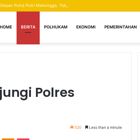
a Depan Putra Putri Mekongga, Tidak Boleh Dihentikan Apapun Dalilnya 
HOME
BERITA
POLHUKAM
EKONOMI
PEMERINTAHAN
ungi Polres
520
Less than a minute
ontakte
Odnoklassniki
Pocket