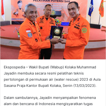
d
a
n
e
m
a
i
l
Ekspospedia – Wakil Bupati (Wabup) Kolaka Muhammad
Jayadin membuka secara resmi pelatihan teknis
pertolongan di permukaan air (water rescue) 2023 di Aula
Sasana Praja Kantor Bupati Kolaka, Senin (13/03/2023).
Dalam sambutannya, Jayadin menyampaikan fenomena
alam dan bencana di Indonesia mengisyaratkan tugas