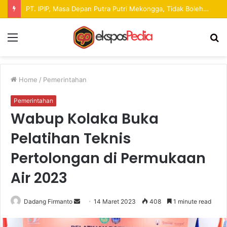
Pekan Raya ANTAM Hadirkan Ruang Promosi UMKM dan Hiburan bagi Masyarakat
Menu
S
fo
Home
/
Pemerintahan
Pemerintahan
Wabup Kolaka Buka
Pelatihan Teknis
Pertolongan di Permukaan
Air 2023
Dadang Firmanto
S
14 Maret 2023
408
1 minute read
e
n