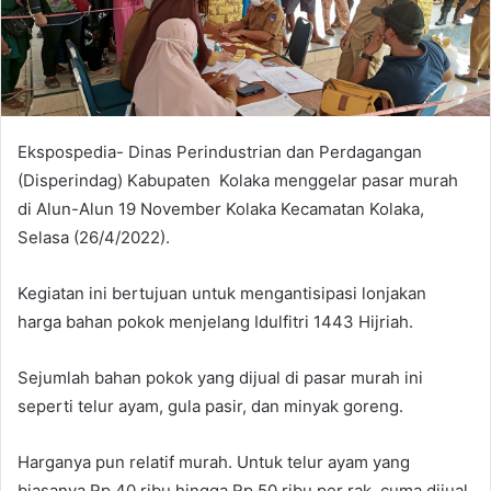
e
m
a
i
l
Ekspospedia- Dinas Perindustrian dan Perdagangan
(Disperindag) Kabupaten Kolaka menggelar pasar murah
di Alun-Alun 19 November Kolaka Kecamatan Kolaka,
Selasa (26/4/2022).
Kegiatan ini bertujuan untuk mengantisipasi lonjakan
harga bahan pokok menjelang Idulfitri 1443 Hijriah.
Sejumlah bahan pokok yang dijual di pasar murah ini
seperti telur ayam, gula pasir, dan minyak goreng.
Harganya pun relatif murah. Untuk telur ayam yang
biasanya Rp.40 ribu hingga Rp 50 ribu per rak, cuma dijual