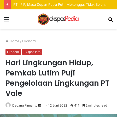
Pekan Raya ANTAM Hadirkan Ruang Promosi UMKM dan Hiburan bagi Masyarakat
Menu
S
fo
Home
/
Ekonomi
Ekonomi
Ekspos Info
Hari Lingkungan Hidup,
Pemkab Lutim Puji
Pengelolaan Lingkungan PT
Vale
Dadang Firmanto
S
12 Juni 2022
411
2 minutes read
e