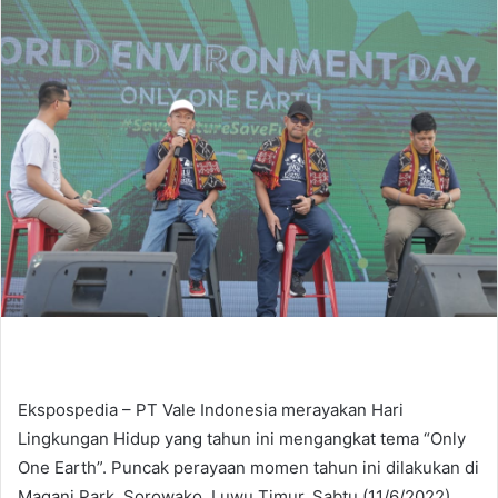
n
d
a
n
e
m
a
i
l
Ekspospedia – PT Vale Indonesia merayakan Hari
Lingkungan Hidup yang tahun ini mengangkat tema “Only
One Earth”. Puncak perayaan momen tahun ini dilakukan di
Magani Park, Sorowako, Luwu Timur, Sabtu (11/6/2022).