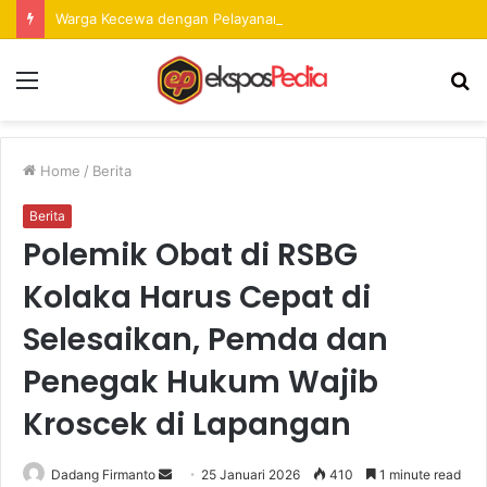
Warga Kecewa dengan Pelayanan Pengurusan Dokumen di Mal Pelayanan Publik Kolaka
Menu
S
fo
Home
/
Berita
Berita
Polemik Obat di RSBG
Kolaka Harus Cepat di
Selesaikan, Pemda dan
Penegak Hukum Wajib
Kroscek di Lapangan
Dadang Firmanto
S
25 Januari 2026
410
1 minute read