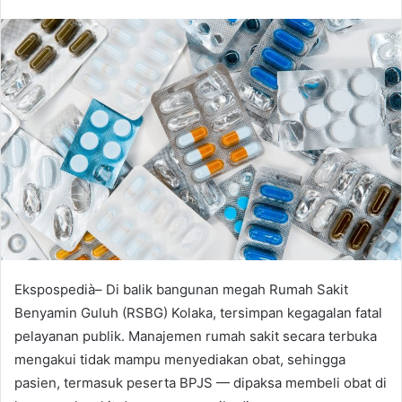
e
n
d
a
n
e
m
a
i
l
Ekspospedià– Di balik bangunan megah Rumah Sakit
Benyamin Guluh (RSBG) Kolaka, tersimpan kegagalan fatal
pelayanan publik. Manajemen rumah sakit secara terbuka
mengakui tidak mampu menyediakan obat, sehingga
pasien, termasuk peserta BPJS — dipaksa membeli obat di