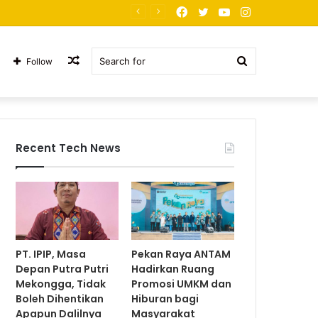
Facebook
Twitter
YouTube
Instagram
 PT. JNP Korban Arogansi
Random
Search
Follow
Article
for
Recent Tech News
PT. IPIP, Masa
Pekan Raya ANTAM
Depan Putra Putri
Hadirkan Ruang
Mekongga, Tidak
Promosi UMKM dan
Boleh Dihentikan
Hiburan bagi
Apapun Dalilnya
Masyarakat