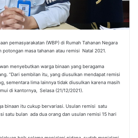
naan pemasyarakatan (WBP) di Rumah Tahanan Negara
h potongan masa tahanan atau remisi Natal 2021.
etiawan menyebutkan warga binaan yang beragama
ang. “Dari sembilan itu, yang diusulkan mendapat remisi
g, sementara lima lainnya tidak diusulkan karena masih
emui di kantornya, Selasa (21/12/2021).
 binaan itu cukup bervariasi. Usulan remisi satu
si satu bulan ada dua orang dan usulan remisi 15 hari
elakuan baik selama menjalani pidana, sudah menjalani