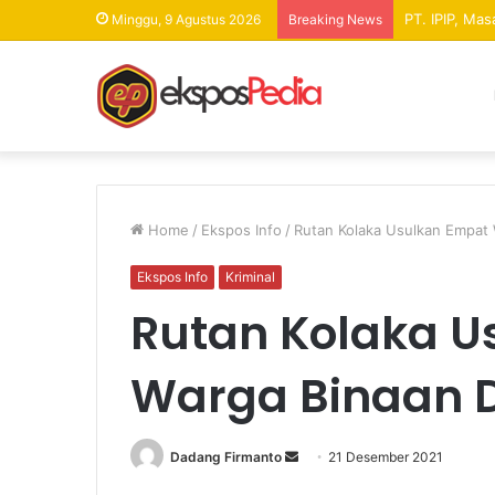
PT. IPIP, Ma
Minggu, 9 Agustus 2026
Breaking News
Home
/
Ekspos Info
/
Rutan Kolaka Usulkan Empat 
Ekspos Info
Kriminal
Rutan Kolaka U
Warga Binaan D
Dadang Firmanto
S
21 Desember 2021
e