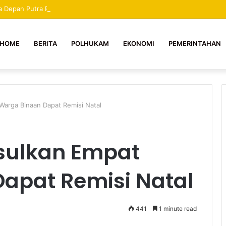
sa Depan Putra Putri Mekongga, Tidak Boleh Dihentikan Apapun Dalilnya
HOME
BERITA
POLHUKAM
EKONOMI
PEMERINTAHAN
Warga Binaan Dapat Remisi Natal
sulkan Empat
apat Remisi Natal
441
1 minute read