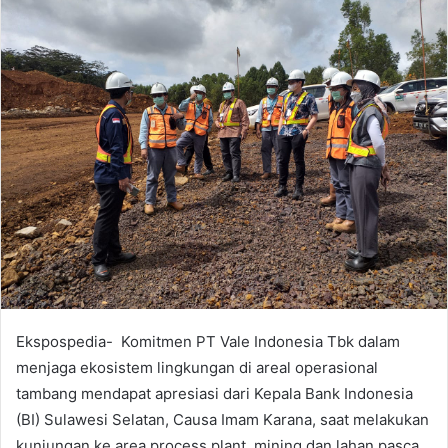
a
n
e
m
a
i
l
Ekspospedia- Komitmen PT Vale Indonesia Tbk dalam
menjaga ekosistem lingkungan di areal operasional
tambang mendapat apresiasi dari Kepala Bank Indonesia
(BI) Sulawesi Selatan, Causa Imam Karana, saat melakukan
kunjungan ke area process plant, mining dan lahan pasca