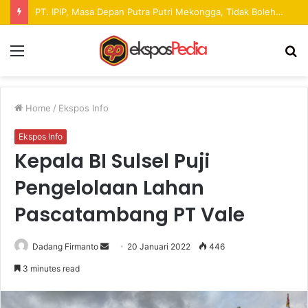
Pekan Raya ANTAM Hadirkan Ruang Promosi UMKM dan Hiburan bagi Masyarakat
Menu
S
fo
Home
/
Ekspos Info
Ekspos Info
Kepala BI Sulsel Puji
Pengelolaan Lahan
Pascatambang PT Vale
Dadang Firmanto
S
20 Januari 2022
446
e
3 minutes read
n
d