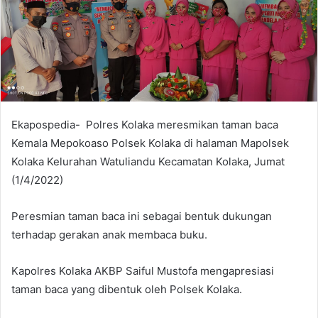
a
n
e
m
a
i
l
Ekapospedia- Polres Kolaka meresmikan taman baca
Kemala Mepokoaso Polsek Kolaka di halaman Mapolsek
Kolaka Kelurahan Watuliandu Kecamatan Kolaka, Jumat
(1/4/2022)
Peresmian taman baca ini sebagai bentuk dukungan
terhadap gerakan anak membaca buku.
Kapolres Kolaka AKBP Saiful Mustofa mengapresiasi
taman baca yang dibentuk oleh Polsek Kolaka.