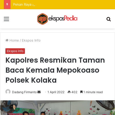
Pekan Raya ANTAM Hadirkan Ruang Promosi UMKM dan Hiburan bagi Masyarakat
Menu
S
fo
Home
/
Ekspos Info
Ekspos Info
Kapolres Resmikan Taman
Baca Kemala Mepokoaso
Polsek Kolaka
Dadang Firmanto
S
1 April 2022
402
1 minute read
e
n
d