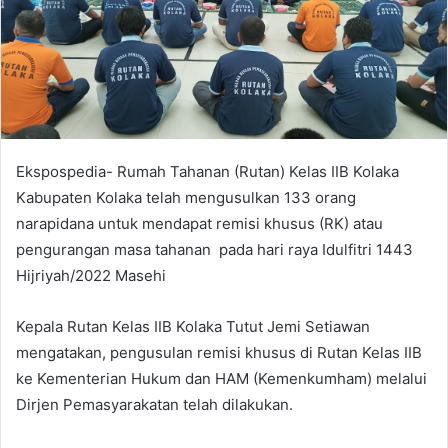
a
n
e
m
a
i
l
Ekspospedia- Rumah Tahanan (Rutan) Kelas IIB Kolaka
Kabupaten Kolaka telah mengusulkan 133 orang
narapidana untuk mendapat remisi khusus (RK) atau
pengurangan masa tahanan pada hari raya Idulfitri 1443
Hijriyah/2022 Masehi
Kepala Rutan Kelas IIB Kolaka Tutut Jemi Setiawan
mengatakan, pengusulan remisi khusus di Rutan Kelas IIB
ke Kementerian Hukum dan HAM (Kemenkumham) melalui
Dirjen Pemasyarakatan telah dilakukan.