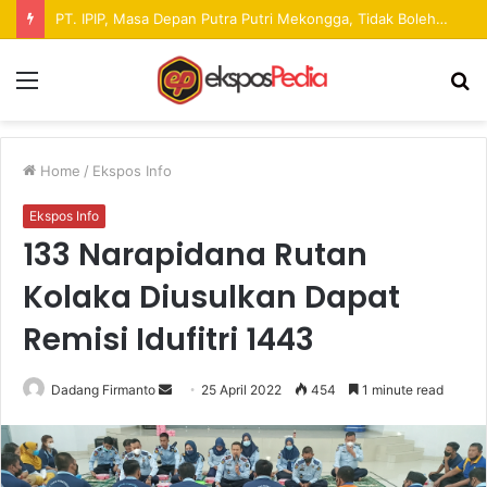
Pekan Raya ANTAM Hadirkan Ruang Promosi UMKM dan Hiburan bagi Masyarakat
Menu
S
fo
Home
/
Ekspos Info
Ekspos Info
133 Narapidana Rutan
Kolaka Diusulkan Dapat
Remisi Idufitri 1443
Dadang Firmanto
S
25 April 2022
454
1 minute read
e
n
d