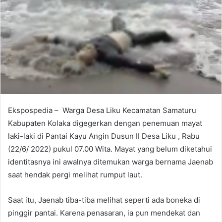
a
n
e
m
a
i
l
Ekspospedia – Warga Desa Liku Kecamatan Samaturu
Kabupaten Kolaka digegerkan dengan penemuan mayat
laki-laki di Pantai Kayu Angin Dusun II Desa Liku , Rabu
(22/6/ 2022) pukul 07.00 Wita. Mayat yang belum diketahui
identitasnya ini awalnya ditemukan warga bernama Jaenab
saat hendak pergi melihat rumput laut.
Saat itu, Jaenab tiba-tiba melihat seperti ada boneka di
pinggir pantai. Karena penasaran, ia pun mendekat dan