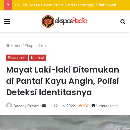
Pekan Raya ANTAM Hadirkan Ruang Promosi UMKM dan Hiburan bagi Masyarakat
Menu
S
fo
Home
/
Ekspos Info
Ekspos Info
Kriminal
Mayat Laki-laki Ditemukan
di Pantai Kayu Angin, Polisi
Deteksi Identitasnya
Dadang Firmanto
S
22 Juni 2022
997
1 minute read
e
n
d