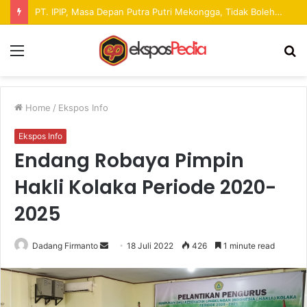
Pekan Raya ANTAM Hadirkan Ruang Promosi UMKM dan Hiburan bagi Masyarakat
Menu
S
fo
Home
/
Ekspos Info
Ekspos Info
Endang Robaya Pimpin
Hakli Kolaka Periode 2020-
2025
Dadang Firmanto
S
18 Juli 2022
426
1 minute read
e
n
d