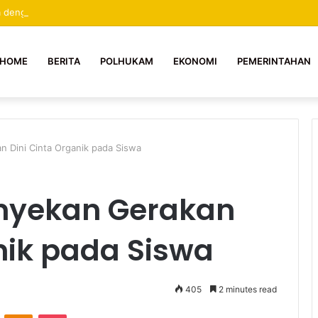
 dengan Pelayanan Pengurusan Dokumen di Mal Pelayanan Publik Kolak
HOME
BERITA
POLHUKAM
EKONOMI
PEMERINTAHAN
 Dini Cinta Organik pada Siswa
nyekan Gerakan
nik pada Siswa
405
2 minutes read
ontakte
Odnoklassniki
Pocket