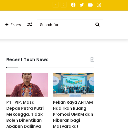
Facebook
Twitter
YouTube
Instagram
a
Random
Search
Follow
Article
for
Recent Tech News
PT. IPIP, Masa
Pekan Raya ANTAM
Depan Putra Putri
Hadirkan Ruang
Mekongga, Tidak
Promosi UMKM dan
Boleh Dihentikan
Hiburan bagi
Apapun Dalilnya
Masyarakat