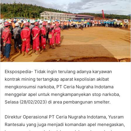
a
n
e
m
a
i
l
Ekspospedia- Tidak ingin terulang adanya karyawan
kontrak mining tertangkap aparat kepolisian akibat
mengkonsumsi narkoba, PT Ceria Nugraha Indotama
menggelar apel untuk mengkampanyekan stop narkoba,
Selasa (28/02/2023) di area pembangunan smelter.
Direktur Operasional PT Ceria Nugraha Indotama, Yusram
Rantesalu yang juga menjadi komandan apel menegaskan,