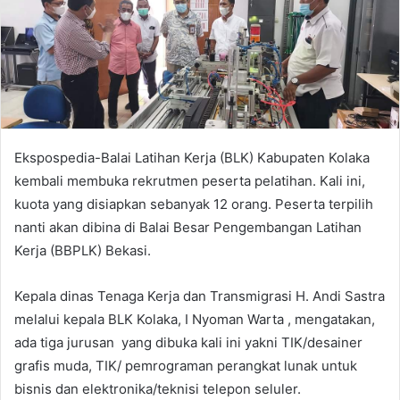
a
n
e
m
a
i
l
Ekspospedia-Balai Latihan Kerja (BLK) Kabupaten Kolaka
kembali membuka rekrutmen peserta pelatihan. Kali ini,
kuota yang disiapkan sebanyak 12 orang. Peserta terpilih
nanti akan dibina di Balai Besar Pengembangan Latihan
Kerja (BBPLK) Bekasi.
Kepala dinas Tenaga Kerja dan Transmigrasi H. Andi Sastra
melalui kepala BLK Kolaka, I Nyoman Warta , mengatakan,
ada tiga jurusan yang dibuka kali ini yakni TIK/desainer
grafis muda, TIK/ pemrograman perangkat lunak untuk
bisnis dan elektronika/teknisi telepon seluler.