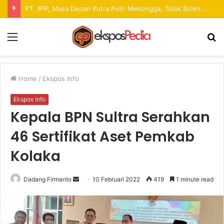
Pekan Raya ANTAM Hadirkan Ruang Promosi UMKM dan Hiburan bagi Masyarakat
Menu
S
fo
Home
/
Ekspos Info
Ekspos Info
Kepala BPN Sultra Serahkan
46 Sertifikat Aset Pemkab
Kolaka
Dadang Firmanto
S
10 Februari 2022
419
1 minute read
e
n
d