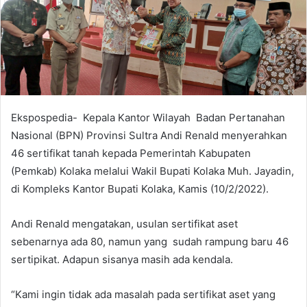
a
n
e
m
a
i
l
Ekspospedia- Kepala Kantor Wilayah Badan Pertanahan
Nasional (BPN) Provinsi Sultra Andi Renald menyerahkan
46 sertifikat tanah kepada Pemerintah Kabupaten
(Pemkab) Kolaka melalui Wakil Bupati Kolaka Muh. Jayadin,
di Kompleks Kantor Bupati Kolaka, Kamis (10/2/2022).
Andi Renald mengatakan, usulan sertifikat aset
sebenarnya ada 80, namun yang sudah rampung baru 46
sertipikat. Adapun sisanya masih ada kendala.
“Kami ingin tidak ada masalah pada sertifikat aset yang