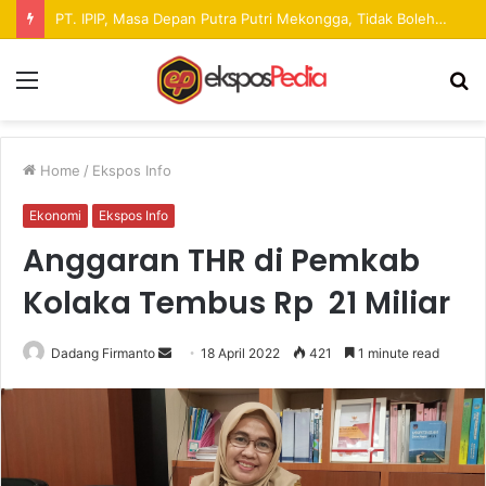
Pekan Raya ANTAM Hadirkan Ruang Promosi UMKM dan Hiburan bagi Masyarakat
Menu
S
fo
Home
/
Ekspos Info
Ekonomi
Ekspos Info
Anggaran THR di Pemkab
Kolaka Tembus Rp 21 Miliar
Dadang Firmanto
S
18 April 2022
421
1 minute read
e
n
d
a
n