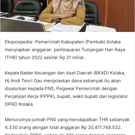
e
m
a
i
l
Ekspospedia- Pemerintah Kabupaten (Pemkab) Kolaka
menyiapkan anggaran pembayaran Tunjangan Hari Raya
(THR) tahun 2022 sekitar Rp 21 miliar.
Kepala Badan Keuangan dan Aset Daerah (BKAD) Kolaka,
Hj Andi Tenri Gau menjelaskan dana sebanyak itu akan
disalurkan kepada PNS, Pegawai Pemerintah dengan
Perjanjian Kerja (PPPK), bupati, wakil bupati dan legislator
DPRD Kolaka.
Menurutnya jumlah PNS yang mendapatkan THR sebanyak
4.330 orang dengan total anggaran Rp 20.411.748.532.