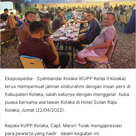
a
n
e
m
a
i
l
Ekspospedia- Syahbandar Kolaka (KUPP Kelas II Kolaka)
terus memperkuat jalinan silaturahmi dengan insan pers di
Kabupaten Kolaka, salah satunya dengan menggelar buka
puasa bersama wartawan Kolaka di Hotel Sutan Raja
Kolaka, Jumat (22/04/2022).
Kepala KUPP Kolaka, Capt. Marsri Tulak mengapresiasi
para pewarta yang hadir dalam kegiatan ini.