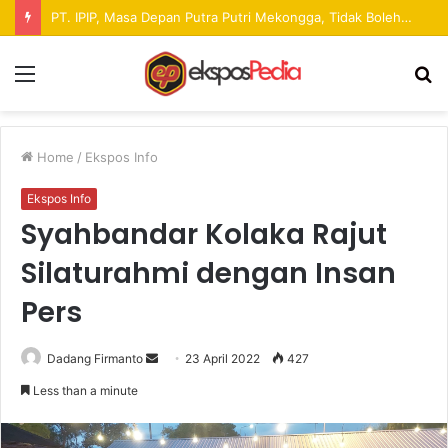
Pekan Raya ANTAM Hadirkan Ruang Promosi UMKM dan Hiburan bagi Masyarakat
Menu
S
fo
Home
/
Ekspos Info
Ekspos Info
Syahbandar Kolaka Rajut
Silaturahmi dengan Insan
Pers
Dadang Firmanto
S
23 April 2022
427
e
Less than a minute
n
d