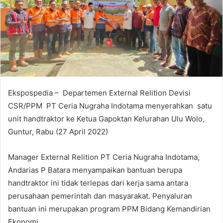
a
n
e
m
a
i
l
Ekspospedia – Departemen External Relition Devisi
CSR/PPM PT Ceria Nugraha Indotama menyerahkan satu
unit handtraktor ke Ketua Gapoktan Kelurahan Ulu Wolo,
Guntur, Rabu (27 April 2022)
Manager External Relition PT Ceria Nugraha Indotama,
Andarias P Batara menyampaikan bantuan berupa
handtraktor ini tidak terlepas dari kerja sama antara
perusahaan pemerintah dan masyarakat. Penyaluran
bantuan ini merupakan program PPM Bidang Kemandirian
Ekonomi.