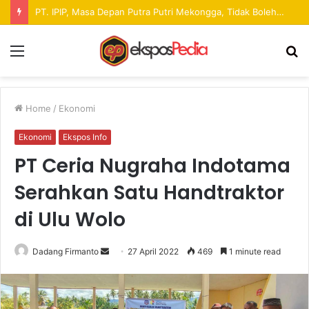
Pekan Raya ANTAM Hadirkan Ruang Promosi UMKM dan Hiburan bagi Masyarakat
Menu
S
fo
Home
/
Ekonomi
Ekonomi
Ekspos Info
PT Ceria Nugraha Indotama
Serahkan Satu Handtraktor
di Ulu Wolo
Dadang Firmanto
S
27 April 2022
469
1 minute read
e
n
d