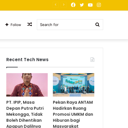
Facebook
Twitter
YouTube
Instagram
PT. JNP Korban Arogansi
Random
Search
Follow
Article
for
Recent Tech News
PT. IPIP, Masa
Pekan Raya ANTAM
Depan Putra Putri
Hadirkan Ruang
Mekongga, Tidak
Promosi UMKM dan
Boleh Dihentikan
Hiburan bagi
Apapun Dalilnya
Masyarakat