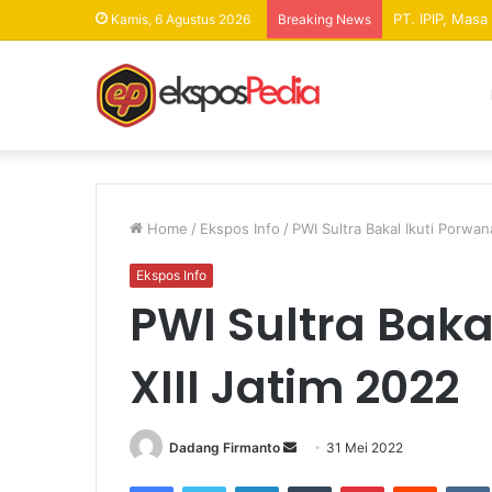
PT. IPIP, Mas
Kamis, 6 Agustus 2026
Breaking News
Home
/
Ekspos Info
/
PWI Sultra Bakal Ikuti Porwan
Ekspos Info
PWI Sultra Baka
XIII Jatim 2022
Dadang Firmanto
S
31 Mei 2022
e
Facebook
Twitter
LinkedIn
Tumblr
Pinterest
Reddit
VK