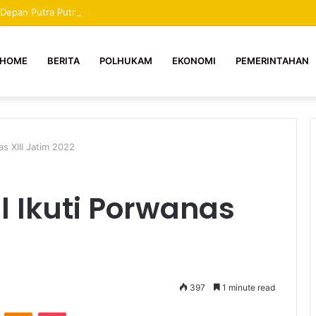
a Depan Putra Putri Mekongga, Tidak Boleh Dihentikan Apapun Dalilnya 
HOME
BERITA
POLHUKAM
EKONOMI
PEMERINTAHAN
as XIII Jatim 2022
l Ikuti Porwanas
397
1 minute read
ontakte
Odnoklassniki
Pocket